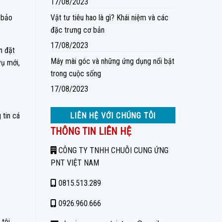
17/08/2023
 bảo
Vật tư tiêu hao là gì? Khái niệm và các
đặc trưng cơ bản
17/08/2023
n đặt
Máy mài góc và những ứng dụng nổi bật
vụ mới,
trong cuộc sống
17/08/2023
 tin cá
LIÊN HỆ VỚI CHÚNG TÔI
THÔNG TIN LIÊN HỆ
CÔNG TY TNHH CHUỖI CUNG ỨNG
PNT VIỆT NAM
0815.513.289
0926.960.666
 tôi