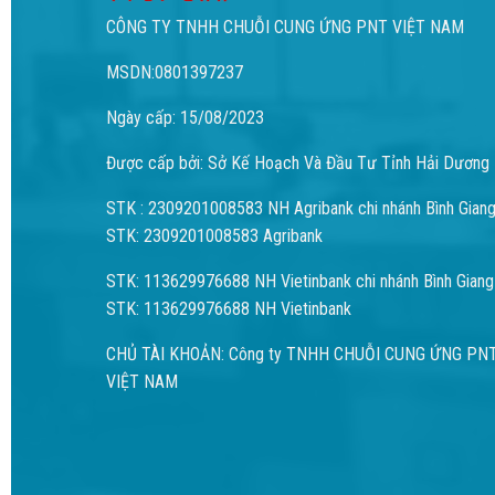
CÔNG TY TNHH CHUỖI CUNG ỨNG PNT VIỆT NAM
MSDN:0801397237
Ngày cấp: 15/08/2023
Được cấp bởi: Sở Kế Hoạch Và Đầu Tư Tỉnh Hải Dương
STK : 2309201008583 NH Agribank chi nhánh Bình Gian
STK: 2309201008583 Agribank
STK: 113629976688 NH Vietinbank chi nhánh Bình Giang
STK: 113629976688 NH Vietinbank
CHỦ TÀI KHOẢN: Công ty TNHH CHUỖI CUNG ỨNG PN
VIỆT NAM