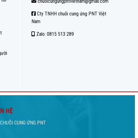
chuoicungungpntvietnam@gmail.com
Cty TNHH chuỗi cung ứng PNT Việt
Nam
t
Zalo: 0815 513 289
gười
ÊN HỆ
CHUỖI CUNG ỨNG PNT