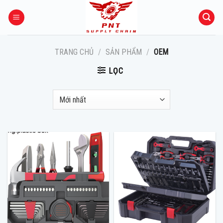
Skip
to
content
TRANG CHỦ
/
SẢN PHẨM
/
OEM
LỌC