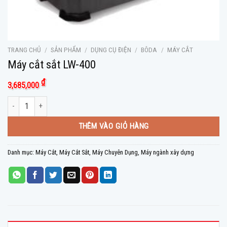
TRANG CHỦ
/
SẢN PHẨM
/
DỤNG CỤ ĐIỆN
/
BÔDA
/
MÁY CẮT
Máy cắt sắt LW-400
₫
3,685,000
Máy cắt sắt LW-400 số lượng
THÊM VÀO GIỎ HÀNG
Danh mục:
Máy Cắt
,
Máy Cắt Sắt
,
Máy Chuyên Dụng
,
Máy ngành xây dựng