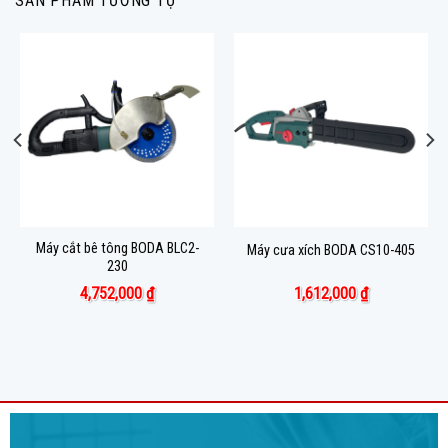
SẢN PHẨM TƯƠNG TỰ
Máy cắt bê tông BODA BLC2-
Máy cưa xích BODA CS10-405
230
4,752,000
₫
1,612,000
₫