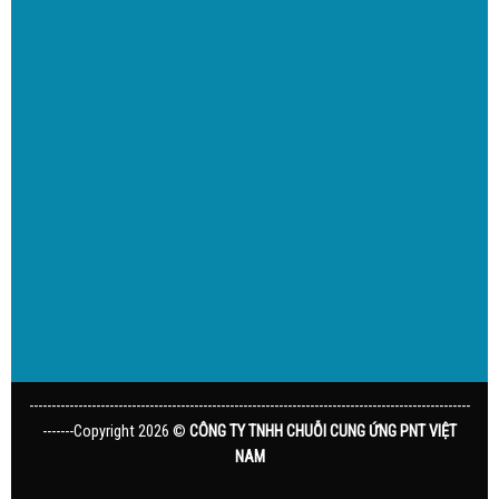
---------------------------------------------------------------------------------------------------
-------Copyright 2026 ©
CÔNG TY TNHH CHUỖI CUNG ỨNG PNT VIỆT
NAM