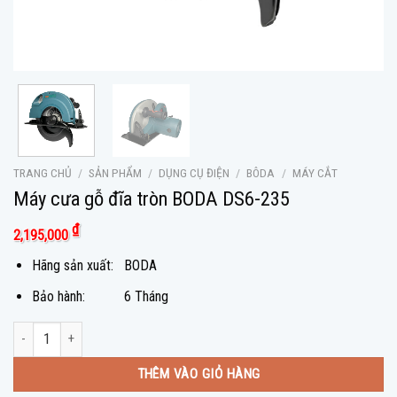
TRANG CHỦ
/
SẢN PHẨM
/
DỤNG CỤ ĐIỆN
/
BÔDA
/
MÁY CẮT
Máy cưa gỗ đĩa tròn BODA DS6-235
₫
2,195,000
Hãng sản xuất: BODA
Bảo hành: 6 Tháng
Máy cưa gỗ đĩa tròn BODA DS6-235 số lượng
THÊM VÀO GIỎ HÀNG