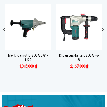
Máy khoan rút lõi BODA DW1-
Khoan búa đa năng BODA H6-
120D
28
1,815,000
₫
2,167,000
₫