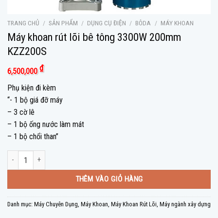
TRANG CHỦ
/
SẢN PHẨM
/
DỤNG CỤ ĐIỆN
/
BÔDA
/
MÁY KHOAN
Máy khoan rút lõi bê tông 3300W 200mm
KZZ200S
₫
6,500,000
Phụ kiện đi kèm
“- 1 bộ giá đỡ máy
– 3 cờ lê
– 1 bộ ống nước làm mát
– 1 bộ chổi than”
Máy khoan rút lõi bê tông 3300W 200mm KZZ200S số lượng
THÊM VÀO GIỎ HÀNG
Danh mục:
Máy Chuyên Dụng
,
Máy Khoan
,
Máy Khoan Rút Lõi
,
Máy ngành xây dựng