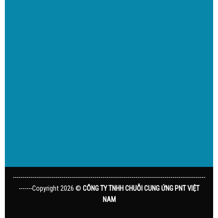
---------------------------------------------------------------------------------------------------
-------Copyright 2026 ©
CÔNG TY TNHH CHUỖI CUNG ỨNG PNT VIỆT
NAM