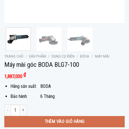
TRANG CHỦ
/
SẢN PHẨM
/
DỤNG CỤ ĐIỆN
/
BÔDA
/
MÁY MÀI
Máy mài góc BODA BLG7-100
₫
1,887,000
Hãng sản xuất: BODA
Bảo hành: 6 Tháng
Máy mài góc BODA BLG7-100 số lượng
THÊM VÀO GIỎ HÀNG