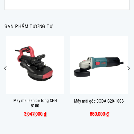
SẢN PHẨM TƯƠNG TỰ
Máy mài sàn bê tông XHH
Máy mài góc BODA G20-100S
8180
3,047,000
₫
880,000
₫