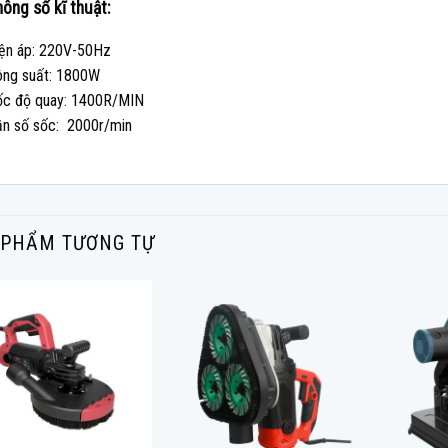
ông số kĩ thuật:
ện áp: 220V-50Hz
ông suất: 1800W
ốc độ quay: 1400R/MIN
n số sốc: 2000r/min
 PHẨM TƯƠNG TỰ