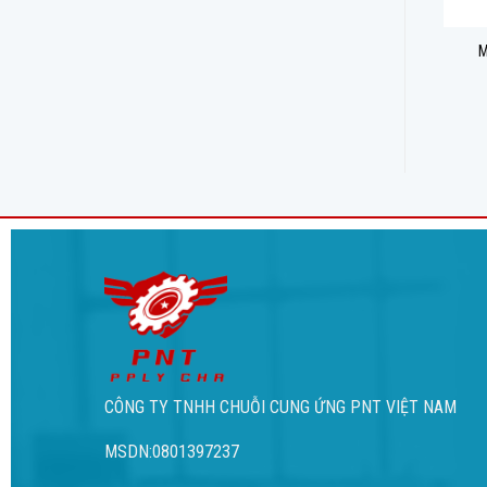
Máy khoan rút lõi bê tông
Máy thổi bụi XHH-11F
M
3300W 200mm KZZ200S
6,500,000
₫
CÔNG TY TNHH CHUỖI CUNG ỨNG PNT VIỆT NAM
MSDN:0801397237