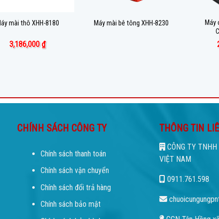
Máy 
áy mài thô XHH-8180
Máy mài bê tông XHH-8230
3,186,000
₫
CHÍNH SÁCH CÔNG TY
THÔNG TIN LI
CÔNG TY TNHH 
Chính sách thanh toán
VIỆT NAM
Chính sách vận chuyển
0911.761.598
Chính sách đổi trả hàng
chuoicungungpn
Chính sách bảo mật