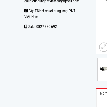
chuoicungungpntvietnam@gmail.com
Cty TNHH chuỗi cung ứng PNT
Việt Nam
Zalo: 0827.330.692
MÔ T