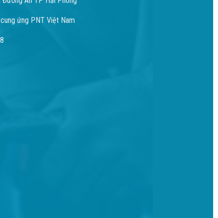
 Đường An TP Hải Phòng
 cung ứng PNT Việt Nam
98