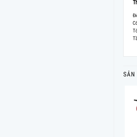
Th
Đi
C
T
Tầ
SẢN