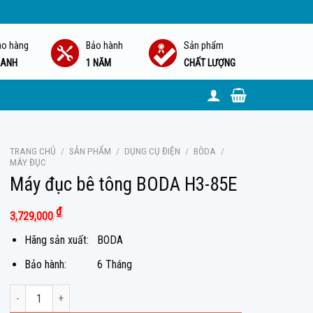
ao hàng
Bảo hành
Sản phẩm
ANH
1 NĂM
CHẤT LƯỢNG
TRANG CHỦ
/
SẢN PHẨM
/
DỤNG CỤ ĐIỆN
/
BÔDA
/
MÁY ĐỤC
Máy đục bê tông BODA H3-85E
₫
3,729,000
Hãng sản xuất: BODA
Bảo hành: 6 Tháng
Máy đục bê tông BODA H3-85E số lượng