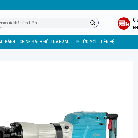
Gi
m
ếm:
NH
ẢO HÀNH
CHÍNH SÁCH ĐỔI TRẢ HÀNG
TIN TỨC MỚI
LIÊN HỆ