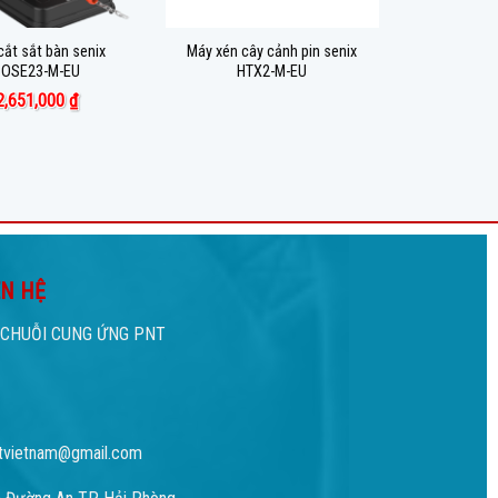
cắt sắt bàn senix
Máy xén cây cảnh pin senix
COSE23-M-EU
HTX2-M-EU
2,651,000
₫
ÊN HỆ
CHUỖI CUNG ỨNG PNT
tvietnam@gmail.com