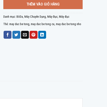
THÊM VÀO GIỎ HÀNG
Danh mục:
BôDa
,
Máy Chuyên Dụng
,
Máy Đục
,
Máy đục
Thẻ:
may duc be tong
,
may duc be tong cu
,
may duc be tong nho