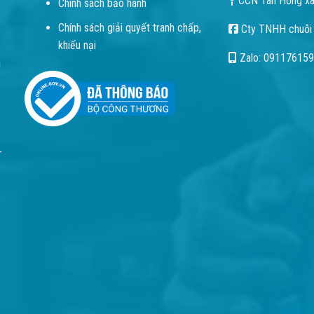
CCN Tân Hồng xã
Chính sách bảo hành
Chính sách giải quyết tranh chấp,
Cty TNHH chuỗi
khiếu nại
Zalo: 09117615
g
T