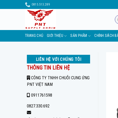
Skip
0815.513.289
to
content
Tì
ki
TRANG CHỦ
GIỚI THIỆU
SẢN PHẨM
CHÍNH SÁCH B
LIÊN HỆ VỚI CHÚNG TÔI
THÔNG TIN LIÊN HỆ
CÔNG TY TNHH CHUỖI CUNG ỨNG
PNT VIỆT NAM
0911761598
0827.330.692