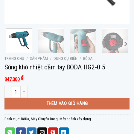
TRANG CHỦ
/
SẢN PHẨM
/
DỤNG CỤ ĐIỆN
/
BÔDA
Súng khò nhiệt cầm tay BODA HG2-0.5
₫
847,000
Súng khò nhiệt cầm tay BODA HG2-0.5 số lượng
THÊM VÀO GIỎ HÀNG
Danh mục:
BôDa
,
Máy Chuyên Dụng
,
Máy ngành xây dựng