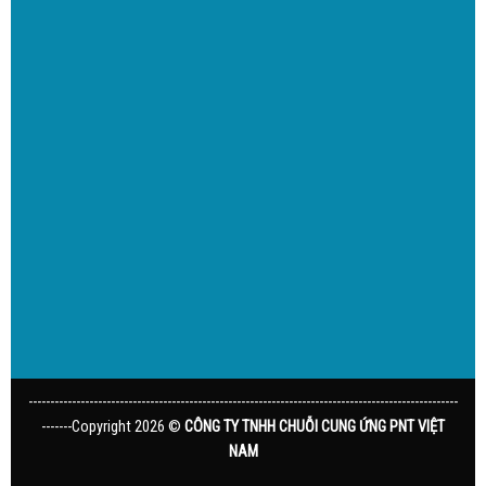
---------------------------------------------------------------------------------------------------
-------Copyright 2026 ©
CÔNG TY TNHH CHUỖI CUNG ỨNG PNT VIỆT
NAM