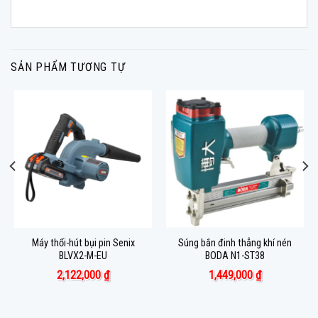
SẢN PHẨM TƯƠNG TỰ
Máy thổi-hút bụi pin Senix
Súng bắn đinh thẳng khí nén
BLVX2-M-EU
BODA N1-ST38
2,122,000
₫
1,449,000
₫