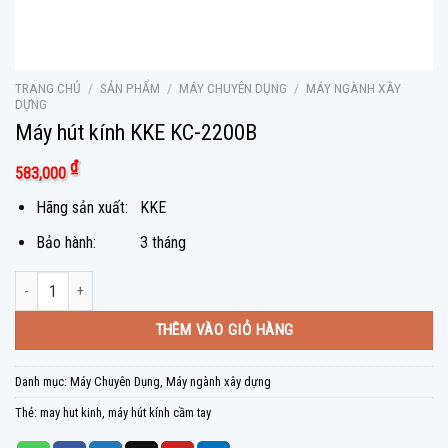
TRANG CHỦ
/
SẢN PHẨM
/
MÁY CHUYÊN DỤNG
/
MÁY NGÀNH XÂY
DỰNG
Máy hút kính KKE KC-2200B
₫
583,000
Hãng sản xuất: KKE
Bảo hành: 3 tháng
Máy hút kính KKE KC-2200B số lượng
THÊM VÀO GIỎ HÀNG
Danh mục:
Máy Chuyên Dụng
,
Máy ngành xây dựng
Thẻ:
may hut kinh
,
máy hút kính cầm tay