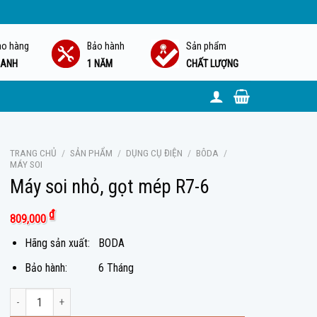
ao hàng
Bảo hành
Sản phẩm
ANH
1 NĂM
CHẤT LƯỢNG
TRANG CHỦ
/
SẢN PHẨM
/
DỤNG CỤ ĐIỆN
/
BÔDA
/
MÁY SOI
Máy soi nhỏ, gọt mép R7-6
₫
809,000
Hãng sản xuất: BODA
Bảo hành: 6 Tháng
Máy soi nhỏ, gọt mép R7-6 số lượng