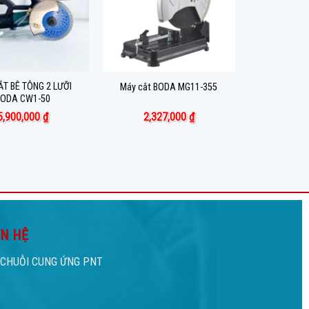
ẮT BÊ TÔNG 2 LƯỠI
Máy cắt BODA MG11-355
ODA CW1-50
5,900,000
₫
2,327,000
₫
ÊN HỆ
CHUỖI CUNG ỨNG PNT