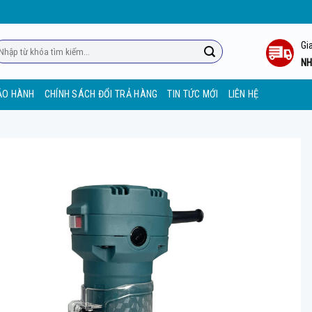
Gi
m
ếm:
NH
ẢO HÀNH
CHÍNH SÁCH ĐỔI TRẢ HÀNG
TIN TỨC MỚI
LIÊN HỆ