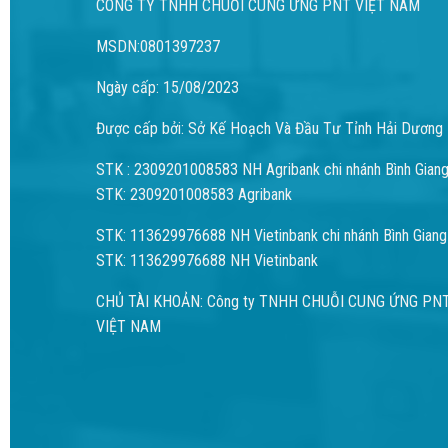
CÔNG TY TNHH CHUỖI CUNG ỨNG PNT VIỆT NAM
MSDN:0801397237
Ngày cấp: 15/08/2023
Được cấp bởi: Sở Kế Hoạch Và Đầu Tư Tỉnh Hải Dương
STK : 2309201008583 NH Agribank chi nhánh Bình Gian
STK: 2309201008583 Agribank
STK: 113629976688 NH Vietinbank chi nhánh Bình Giang
STK: 113629976688 NH Vietinbank
CHỦ TÀI KHOẢN: Công ty TNHH CHUỖI CUNG ỨNG PN
VIỆT NAM