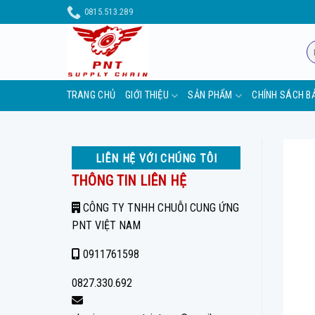
Skip
0815.513.289
to
content
Tì
ki
TRANG CHỦ
GIỚI THIỆU
SẢN PHẨM
CHÍNH SÁCH B
LIÊN HỆ VỚI CHÚNG TÔI
THÔNG TIN LIÊN HỆ
CÔNG TY TNHH CHUỖI CUNG ỨNG
PNT VIỆT NAM
0911761598
0827.330.692