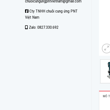
chuoicungungpntvietnam@gmail.com
Cty TNHH chuỗi cung ứng PNT
Việt Nam
Zalo: 0827.330.692
MÔ T