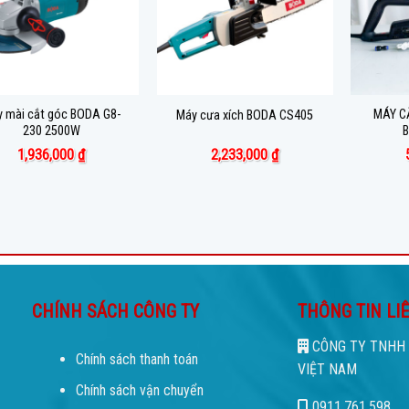
 mài cắt góc BODA G8-
MÁY C
Máy cưa xích BODA CS405
230 2500W
B
1,936,000
₫
2,233,000
₫
CHÍNH SÁCH CÔNG TY
THÔNG TIN LI
CÔNG TY TNHH 
Chính sách thanh toán
VIỆT NAM
Chính sách vận chuyển
0911.761.598