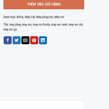
THÊM VÀO GIỎ HÀNG
Danh mục:
BôDa
,
Máy Cắt
,
Máy phay/soi
,
Máy soi
Thẻ:
may phay
,
may soi
,
may soi boda
,
may soi canh
,
may soi chi
,
may soi go