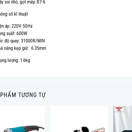
y soi nhỏ, gọt mép R7-6
ông số kĩ thuật
ện áp: 220V-50Hz
ông suất: 600W
ốc độ quay: 31000R/MIN
hả năng kẹp giữ: 6.35mm
ọng lượng: 1.6kg
 PHẨM TƯƠNG TỰ