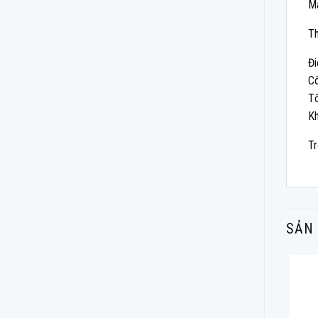
Má
Th
Đi
C
T
K
Tr
SẢN