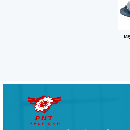
Máy cắt nhôm trượt BODA
Máy cắt bê tông không chổi
Máy
M9-255
than BODA BLC1-139
6,941,000
₫
2,139,000
₫